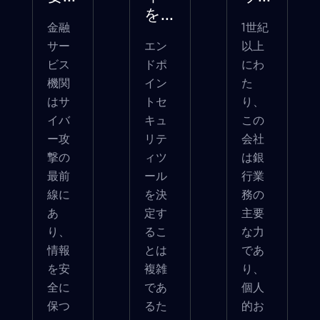
を...
金融
1世紀
サー
エン
以上
ビス
ドポ
にわ
機関
イン
た
はサ
トセ
り、
イバ
キュ
この
ー攻
リテ
会社
撃の
ィツ
は銀
最前
ール
行業
線に
を決
務の
あ
定す
主要
り、
るこ
な力
情報
とは
であ
を安
複雑
り、
全に
であ
個人
保つ
るた
的お