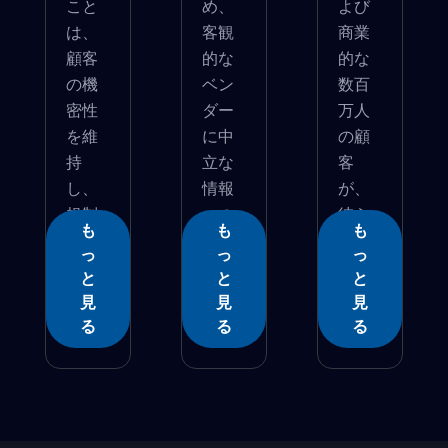
こと
め、
よび
は、
客観
商業
顧客
的な
的な
の機
ベン
数百
密性
ダー
万人
を維
に中
の顧
持
立な
客
し、
情報
が、
規制
への
彼ら
も
も
も
の...
ア...
�...
っ
っ
っ
と
と
と
見
見
見
る
る
る