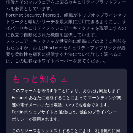
俳優とそのマルウェアを上回るセキュリティプラットフォー
ムを必要としています。
Fortinet Security Fabricは、組織がトップオップラインネッ
トワークと幅広いリーチを最大限に活用できるようにし、サ
イバーセキュリティメッシュアーキテクチャを現実にするの
に役立つ自動化された機能を提供しています。
メッシュアーキテクチャが世界的に組織にどのように利益を
もたらすか、およびFortinetセキュリティファブリックが必
要な柔軟性を顧客に提供する方法について詳しく調べるに
は、この広範なホワイトペーパーを見てください。
もっと知る
このフォームを送信することにより、あなたは同意します
Fortinet
あなたに連絡することによって マーケティング関
連の電子メールまたは電話。いつでも退会できます。
Fortinet
ウェブサイトと 通信には、独自のプライバシー
ポリシーが適用されます。
このリソースをリクエストすることにより、利用規約に同