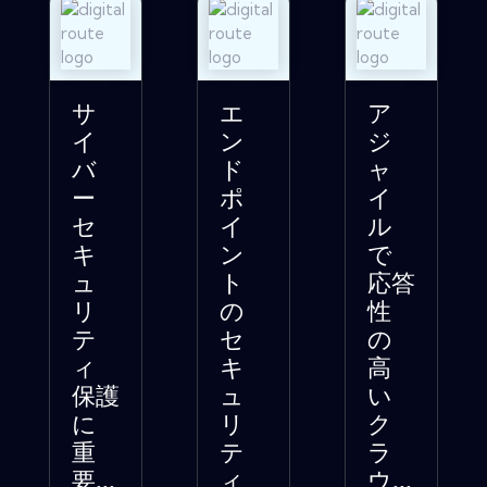
サ
エ
ア
イ
ン
ジ
バ
ド
ャ
ー
ポ
イ
セ
イ
ル
キ
ン
で
ュ
ト
応答
リ
の
性
テ
セ
の
ィ
キ
高
保護
ュ
い
に
リ
ク
重
テ
ラ
要...
ィ
ウ...