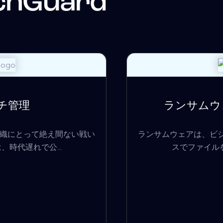
chGuard
チ管理
ランサムウ
織にとって絶え間ない戦い
ランサムウェアは、ビ
時代遅れで公...
スでファイルを