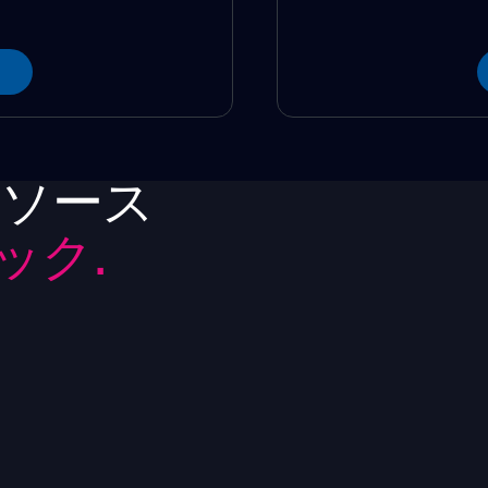
リソース
ック.