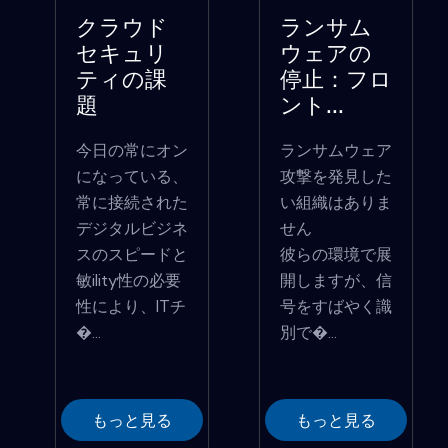
クラウド
ランサム
セキュリ
ウェアの
ティの課
停止：フロ
題
ント...
今日の常にオン
ランサムウェア
になっている、
攻撃を発見した
常に接続された
い組織はありま
デジタルビジネ
せん
スのスピードと
彼らの環境で展
敏ility性の必要
開しますが、信
性により、ITチ
号をすばやく識
�...
別で�...
もっと見る
もっと見る