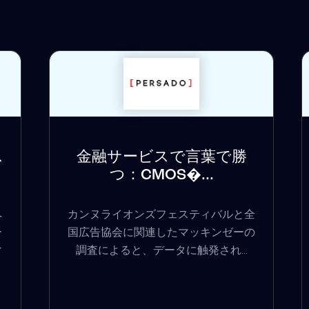
ス
金融サービスで言葉で勝
つ：CMOS�...
ペ
カンヌライオンズフェスティバルと全
ー
国広告協会に関連したマッキンゼーの
ィ
調査によると、データに触発され...