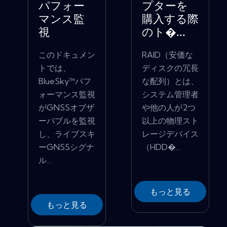
パフォー
プターを
マンス監
購入する際
視
のト�...
このドキュメン
RAID（安価な
トでは、
ディスクの冗長
BlueSky™パフ
な配列）とは、
ォーマンス監視
システム管理者
がGNSSオブザ
や他の人が2つ
ーバブルを監視
以上の物理スト
し、ライブスキ
レージデバイス
ーGNSSシグナ
（HDD�...
ル...
もっと見る
もっと見る