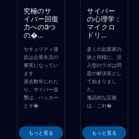
究極のサ
サイバー
イバー回復
の心理学：
力への3つ
マイクロ
の�...
ドリ...
セキュリティ違
多くの起業家の
反は企業生活の
旅と同様に、没
事実になってい
入型のラボは問
ます
題の解決策とし
過去数年にわた
て始まりまし
り。サイバー攻
た。
撃は、ハッカー
逸話的な証拠
とそ�...
は、これ�...
もっと見る
もっと見る