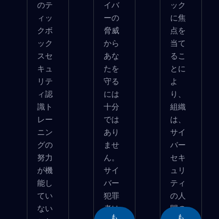
のテ
イバ
ック
ィッ
ーの
に焦
クボ
脅威
点を
ック
から
当て
スセ
あな
るこ
キュ
たを
とに
リテ
守る
よ
ィ認
には
り、
識ト
十分
組織
レー
では
は、
ニン
あり
サイ
グの
ませ
バー
努力
ん。
セキ
が機
サイ
ュリ
能し
バー
ティ
てい
犯罪
の人
ない
者は
間の
も
も