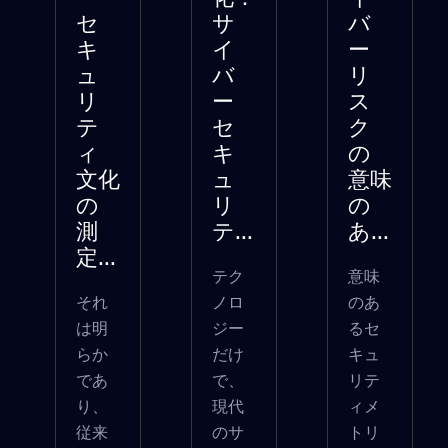
セ
サ
バ
キ
イ
ー
ュ
バ
リ
リ
ー
ス
テ
セ
ク
ィ
キ
の
文化
ュ
意味
の
リ
の
測
テ...
あ...
定...
テク
意味
それ
ノロ
のあ
は明
ジー
るセ
らか
だけ
キュ
であ
で、
リテ
り、
現代
ィメ
従来
のサ
トリ