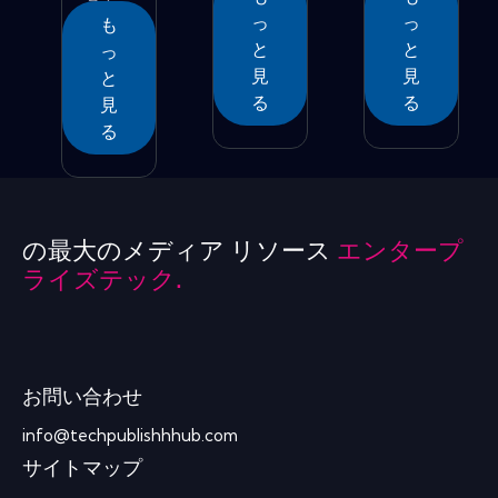
こと
定...
側面...
っ
っ
も
は...
と
と
っ
見
見
と
る
る
見
る
の最大のメディア リソース
エンタープ
ライズテック.
お問い合わせ
info@techpublishhhub.com
サイトマップ