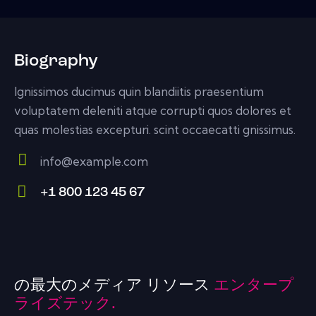
Biography
Ignissimos ducimus quin blandiitis praesentium
voluptatem deleniti atque corrupti quos dolores et
quas molestias excepturi. scint occaecatti gnissimus.
info@example.com
E-
+1 800 123 45 67
m
Ph
ail:
on
e:
の最大のメディア リソース
エンタープ
ライズテック.