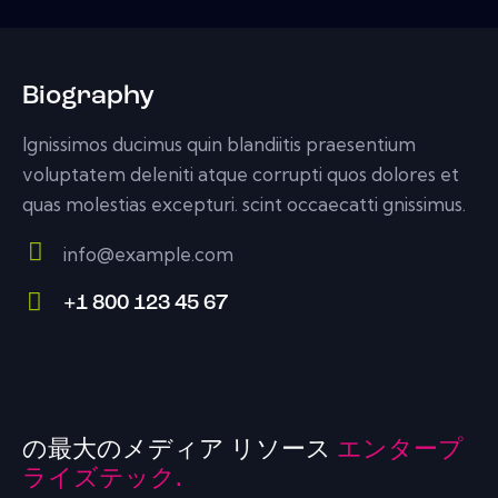
Biography
Ignissimos ducimus quin blandiitis praesentium
voluptatem deleniti atque corrupti quos dolores et
quas molestias excepturi. scint occaecatti gnissimus.
info@example.com
E-
+1 800 123 45 67
m
Ph
ail:
on
e:
の最大のメディア リソース
エンタープ
ライズテック.