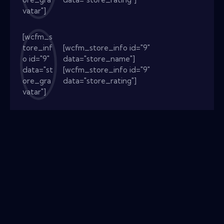
vatar"]
[wcfm_s
tore_inf
[wcfm_store_info id="9"
o id="9"
data="store_name"]
data="st
[wcfm_store_info id="9"
ore_gra
data="store_rating"]
vatar"]