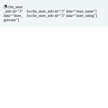
[wcfm_store
_info id="3"
[wcfm_store_info id="3" data="store_name"]
data="store_
[wcfm_store_info id="3" data="store_rating"]
gravatar"]