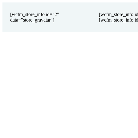
[wcfm_store_info id="2"
[wcfm_store_info i
data="store_gravatar"]
[wcfm_store_info id