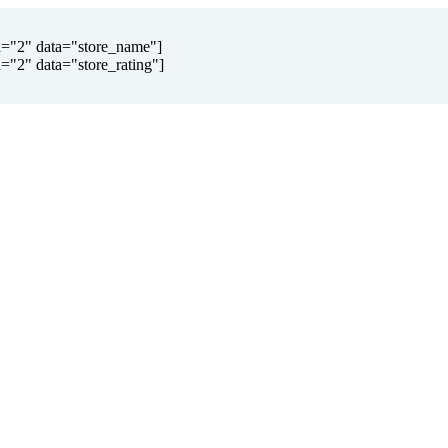
d="2" data="store_name"]
="2" data="store_rating"]