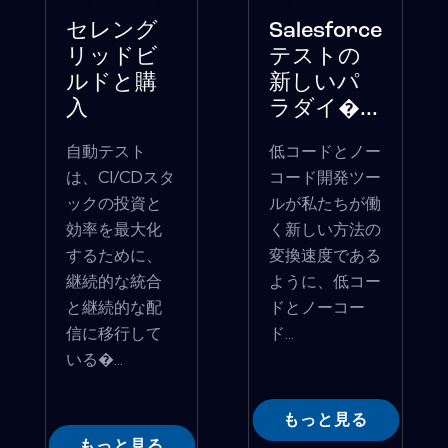
セレング
Salesforce
リッドビ
テストの
ルドと購
新しいパ
入
ラダイ�...
自動テスト
低コードとノー
は、CI/CDスタ
コード開発ツー
ックの投資と
ルが私たちが働
効率を最大化
く新しい方法の
するために、
変換速度である
継続的な統合
ように、低コー
と継続的な配
ドとノーコー
信に移行して
ド...
いる�...
もっと見る
もっと見る