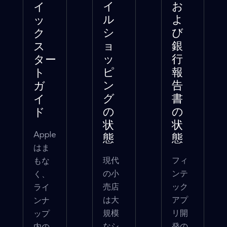
イ
お
イ
ル
よ
ッ
シ
び
ク
ョ
銀
ス
ッ
行
ター
ピ
報
ト
ン
告
ガ
グ
書
イ
の
の
ド
状
状
Apple
態
態
はま
現代
フィ
もな
の小
ンテ
く、
売店
ック
ライ
は大
アプ
ンナ
規模
リ開
ップ
なシ
発の
内の