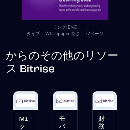
ラング: ENG
タイプ： Whitepaper 長さ： 32ページ
からのその他のリソー
ス
Bitrise
モ
財
M1
バ
務
ク