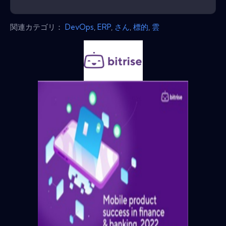
関連カテゴリ：
DevOps
,
ERP
,
さん
,
標的
,
雲