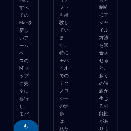
フト
制約
すべ
を経
にア
ての
験し
ジャ
Macを
てい
イル
新し
ま
方法
いア
す。
を適
ーム
特に
合さ
ベー
モバ
せる
スの
イル
と、
M1チ
での
多く
ップ
テク
の課
に完
ノロ
題が
全に
ジー
生じ
移行
の進
る可
し、
歩
能性
モバ
は、
があ
イル
も
私た
りま
チ�...