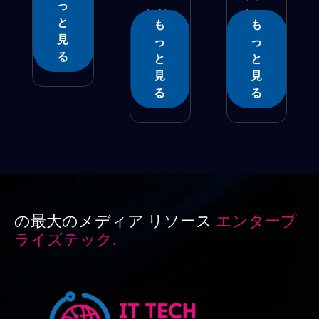
っ
ちが
す。
と
も
も
�...
世...
見
っ
っ
る
と
と
見
見
る
る
の最大のメディア リソース
エンタープ
ライズテック.