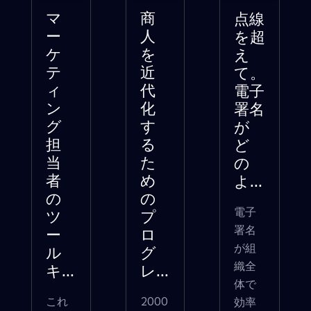
マ
商
点線
ー
人
を超
ケ
を
え
テ
近
て。
ィ
代
電子
ン
化
署名
グ
す
が
担
る
ど
当
た
の
者
め
よ...
の
の
電子
ツ
プ
署名
ー
ロ
が組
ル
グ
織全
キ...
レ...
体で
これ
2000
効率