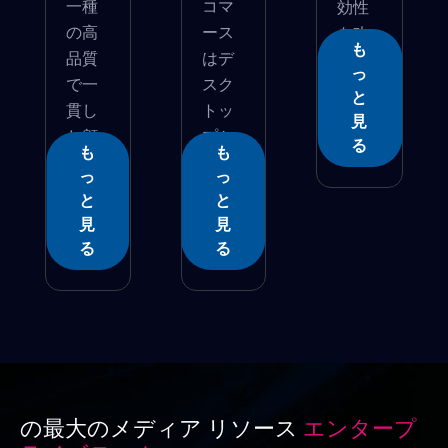
一種
コマ
効性
の高
ース
を改
も
品質
はデ
善�...
っ
で一
スク
と
貫し
トッ
見
た顧
プか
る
も
も
客�...
ら�...
っ
っ
と
と
見
見
る
る
の最大のメディア リソース
エンタープ