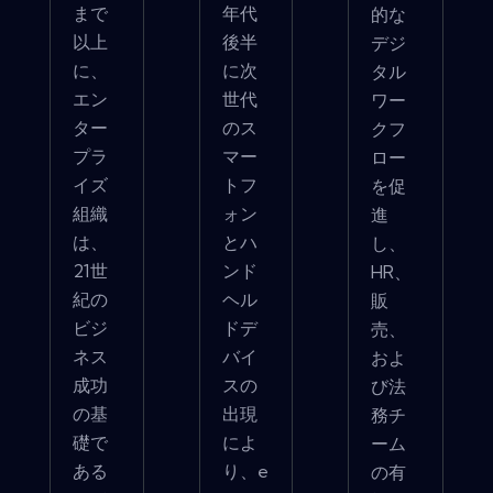
まで
年代
的な
以上
後半
デジ
に、
に次
タル
エン
世代
ワー
ター
のス
クフ
プラ
マー
ロー
イズ
トフ
を促
組織
ォン
進
は、
とハ
し、
21世
ンド
HR、
紀の
ヘル
販
ビジ
ドデ
売、
ネス
バイ
およ
成功
スの
び法
の基
出現
務チ
礎で
によ
ーム
ある
り、e
の有