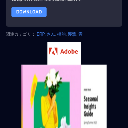
DOWNLOAD
関連カテゴリ：
ERP
,
さん
,
標的
,
襲撃
,
雲