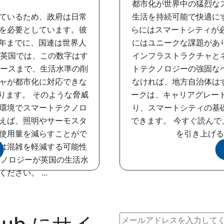
都市化が世界中の猛烈な
ているため、政府は日常
生活を持続可能で快適に
を必要としています。彼
らにはスマートシティが
0年までに、国連は世界人
にはユニークな課題があ
。英国では、この数字はす
インフラストラクチャと
ソースまで、生活水準の削
トテクノロジーの強固な
ャが都市化に対応できな
なければ、地方自治体はす
ります。 そのような脅威
ークは、キャリアグレー
環境でスマートテクノロ
り、スマートシティの基
えば、照明やサーモスタ
できます。 今すぐ読ん
使用量を減らすことがで
を引き上げる
は混雑を軽減する可能性
クノロジーが英国の生活水
さい。 ...